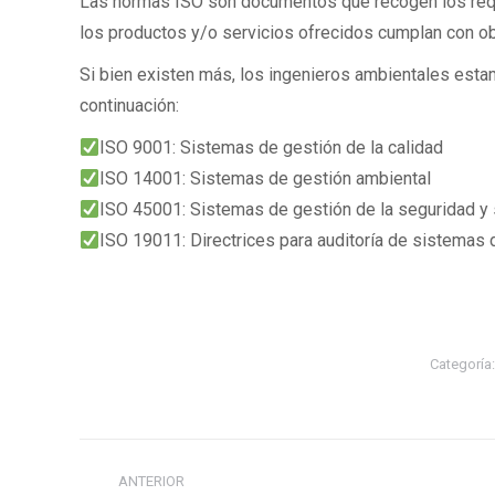
Las normas ISO son documentos que recogen los requ
los productos y/o servicios ofrecidos cumplan con ob
Si bien existen más, los ingenieros ambientales esta
continuación:
ISO 9001: Sistemas de gestión de la calidad
ISO 14001: Sistemas de gestión ambiental
ISO 45001: Sistemas de gestión de la seguridad y s
ISO 19011: Directrices para auditoría de sistemas 
Categoría
Navegación
ANTERIOR