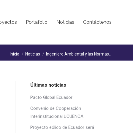
oyectos
Portafolio
Noticias
Contáctenos
Estás aquí:
Inicio
Noticias
Ingeniero Ambiental y las Normas…
Últimas noticias
Pacto Global Ecuador
Convenio de Cooperación
Interinstitucional UCUENCA
Proyecto eólico de Ecuador será